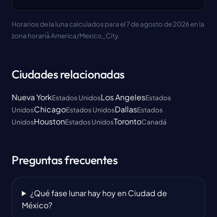
Horarios de la luna calculados para el 7 de agosto de 2026 en la
zona horaria America/Mexico_City.
Ciudades relacionadas
Nueva York
Los Angeles
Estados Unidos
Estados
Chicago
Dallas
Unidos
Estados Unidos
Estados
Houston
Toronto
Unidos
Estados Unidos
Canadá
Preguntas frecuentes
¿Qué fase lunar hay hoy en Ciudad de
México?