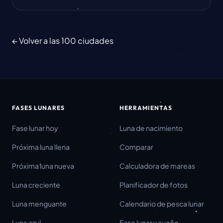
← Volver a las 100 ciudades
FASES LUNARES
HERRAMIENTAS
Fase lunar hoy
Luna de nacimiento
Próxima luna llena
Comparar
Próxima luna nueva
Calculadora de mareas
Luna creciente
Planificador de fotos
Luna menguante
Calendario de pesca lunar
Luna azul
Fase lunar y sueño