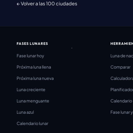
← Volver a las 100 ciudades
FASES LUNARES
HERRAMIE
Fase lunar hoy
Luna de na
Próxima luna llena
Comparar
Próxima luna nueva
Calculador
Luna creciente
Planificado
Luna menguante
Calendario 
Luna azul
Fase lunar 
Calendario lunar