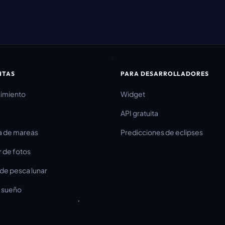
NTAS
PARA DESARROLLADORES
cimiento
Widget
API gratuita
a de mareas
Predicciones de eclipses
r de fotos
de pesca lunar
y sueño