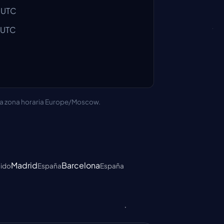
 UTC
 UTC
n la zona horaria Europe/Moscow.
Madrid
Barcelona
nido
España
España