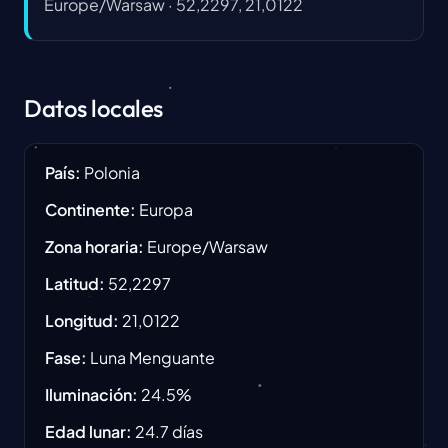
Europe/Warsaw
·
52,2297, 21,0122
Datos locales
País
:
Polonia
Continente
:
Europa
Zona horaria
:
Europe/Warsaw
Latitud
:
52,2297
Longitud
:
21,0122
Fase
:
Luna Menguante
Iluminación
:
24.5
%
Edad lunar
:
24.7
días