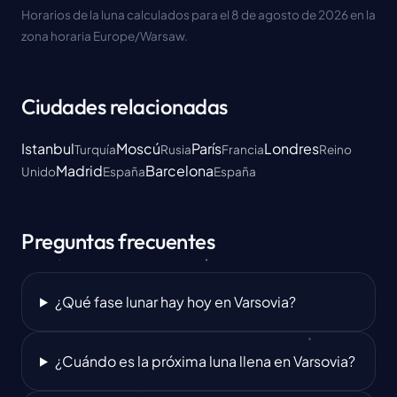
Horarios de la luna calculados para el 8 de agosto de 2026 en la
zona horaria Europe/Warsaw.
Ciudades relacionadas
Istanbul
Moscú
París
Londres
Turquía
Rusia
Francia
Reino
Madrid
Barcelona
Unido
España
España
Preguntas frecuentes
¿Qué fase lunar hay hoy en Varsovia?
¿Cuándo es la próxima luna llena en Varsovia?