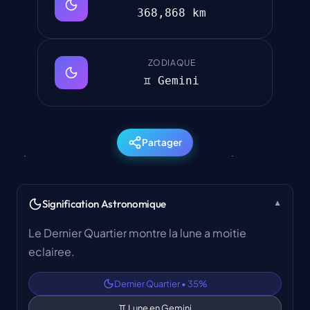
368,868 km
ZODIAQUE
♊ Gemini
Partager
Signification Astronomique
▼
Le Dernier Quartier montre la lune a moitie
eclairee.
Dernier Quartier
•
35
%
♊
Lune en
Gemini