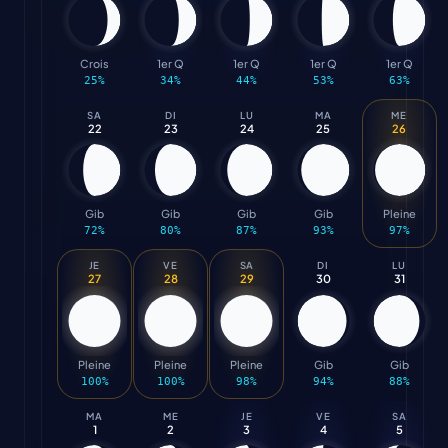
Crois
1er Q
1er Q
1er Q
1er Q
25
%
34
%
44
%
53
%
63
%
SA
DI
LU
MA
ME
22
23
24
25
26
Gib
Gib
Gib
Gib
Pleine
72
%
80
%
87
%
93
%
97
%
JE
VE
SA
DI
LU
27
28
29
30
31
Pleine
Pleine
Pleine
Gib
Gib
100
%
100
%
98
%
94
%
88
%
MA
ME
JE
VE
SA
1
2
3
4
5