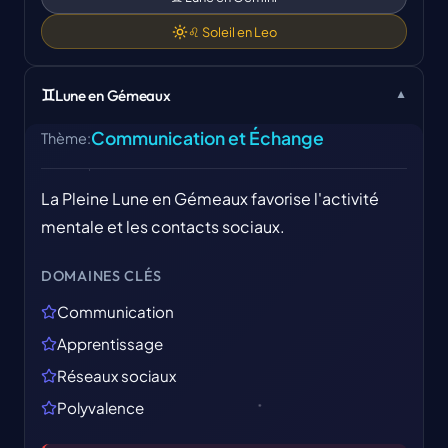
♌
Soleil en
Leo
♊
Lune en Gémeaux
▼
Communication et Échange
Thème
:
La Pleine Lune en Gémeaux favorise l'activité
mentale et les contacts sociaux.
DOMAINES CLÉS
Communication
Apprentissage
Réseaux sociaux
Polyvalence