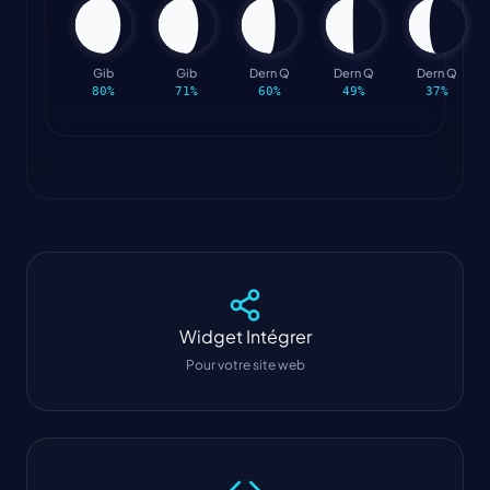
Gib
Gib
Dern Q
Dern Q
Dern Q
80
%
71
%
60
%
49
%
37
%
Widget
Intégrer
Pour votre site web