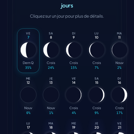
jours
Cliquez sur un jour pour plus de détails.
VE
SA
DI
LU
MA
7
8
9
10
11
Dern Q
Crois
Crois
Crois
Nouv
35
%
24
%
15
%
7
%
2
%
ME
JE
VE
SA
DI
12
13
14
15
16
Nouv
Nouv
Crois
Crois
Crois
0
%
1
%
4
%
9
%
17
%
LU
MA
ME
JE
VE
17
18
19
20
21