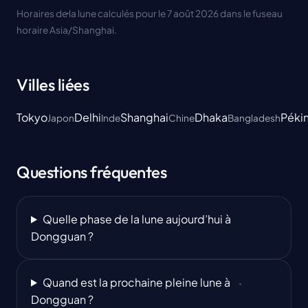
Horaires de la lune calculés pour le 7 août 2026 dans le fuseau
horaire Asia/Shanghai.
Villes liées
Tokyo
Delhi
Shanghai
Dhaka
Péki
Japon
Inde
Chine
Bangladesh
Questions fréquentes
Quelle phase de la lune aujourd’hui à
Dongguan ?
Quand est la prochaine pleine lune à
Dongguan ?