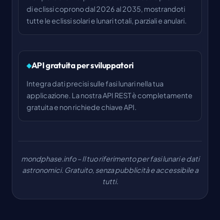
di eclissi coprono dal 2026 al 2035, mostrandoti
tutte le eclissi solari e lunari totali, parziali e anulari.
API gratuita per sviluppatori
Integra dati precisi sulle fasi lunari nella tua
applicazione. La nostra API REST è completamente
gratuita e non richiede chiave API.
mondphase.info – Il tuo riferimento per fasi lunari e dati
astronomici. Gratuito, senza pubblicità e accessibile a
tutti.