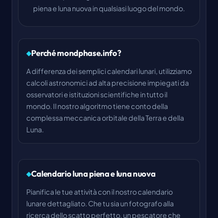
piena e luna nuova in qualsiasi luogo del mondo.
Perché mondphase.info?
A differenza dei semplici calendari lunari, utilizziamo
calcoli astronomici ad alta precisione impiegati da
osservatori e istituzioni scientifiche in tutto il
mondo. Il nostro algoritmo tiene conto della
complessa meccanica orbitale della Terra e della
Luna.
Calendario luna piena e luna nuova
Pianifica le tue attività con il nostro calendario
lunare dettagliato. Che tu sia un fotografo alla
ricerca dello scatto perfetto, un pescatore che