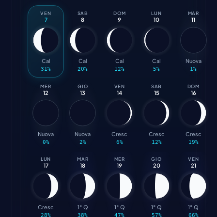
VEN
SAB
DOM
LUN
MAR
7
8
9
10
11
Cal
Cal
Cal
Cal
Nuova
31
%
20
%
12
%
5
%
1
%
MER
GIO
VEN
SAB
DOM
12
13
14
15
16
Nuova
Nuova
Cresc
Cresc
Cresc
0
%
2
%
6
%
12
%
19
%
LUN
MAR
MER
GIO
VEN
17
18
19
20
21
Cresc
1° Q
1° Q
1° Q
1° Q
28
%
38
%
47
%
57
%
66
%