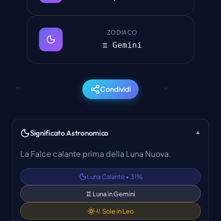
ZODIACO
♊ Gemini
Condividi
Significato Astronomico
▼
La Falce calante prima della Luna Nuova.
Luna Calante
•
31
%
♊
Luna in
Gemini
♌
Sole in
Leo