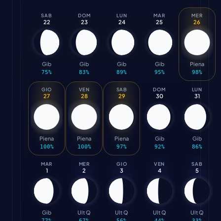
SAB
DOM
LUN
MAR
MER
22
23
24
25
26
Gib
Gib
Gib
Gib
Piena
75
%
83
%
89
%
95
%
98
%
GIO
VEN
SAB
DOM
LUN
27
28
29
30
31
Piena
Piena
Piena
Gib
Gib
100
%
100
%
97
%
92
%
86
%
MAR
MER
GIO
VEN
SAB
1
2
3
4
5
Gib
Ult Q
Ult Q
Ult Q
Ult Q
77
%
67
%
56
%
44
%
33
%