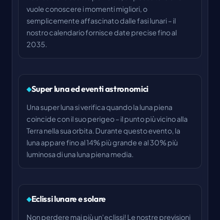
vuole conoscere i momenti migliori, o
semplicemente affascinato dalle fasi lunari – il
nostro calendario fornisce date precise fino al
2035.
Super luna ed eventi astronomici
Una super luna si verifica quando la luna piena
coincide con il suo perigeo – il punto più vicino alla
Terra nella sua orbita. Durante questo evento, la
luna appare fino al 14% più grande e al 30% più
luminosa di una luna piena media.
Eclissi lunare e solare
Non perdere mai più un'eclissi! Le nostre previsioni