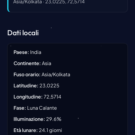
Asia/Kolkata
·
23,0225, 72,5714
Dati locali
Paese
:
India
Continente
:
Asia
Fuso orario
:
Asia/Kolkata
Latitudine
:
23,0225
Longitudine
:
72,5714
Fase
:
Luna Calante
Illuminazione
:
29.6
%
Età lunare
:
24.1
giorni