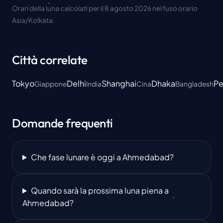
Orari della luna calcolati per il 8 agosto 2026 nel fuso orario
Asia/Kolkata.
Città correlate
Tokyo
Delhi
Shanghai
Dhaka
Pe
Giappone
India
Cina
Bangladesh
Domande frequenti
Che fase lunare è oggi a Ahmedabad?
Quando sarà la prossima luna piena a
Ahmedabad?