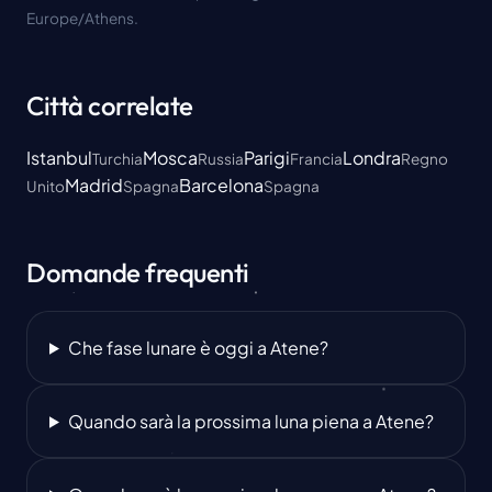
Europe/Athens.
Città correlate
Istanbul
Mosca
Parigi
Londra
Turchia
Russia
Francia
Regno
Madrid
Barcelona
Unito
Spagna
Spagna
Domande frequenti
Che fase lunare è oggi a Atene?
Quando sarà la prossima luna piena a Atene?