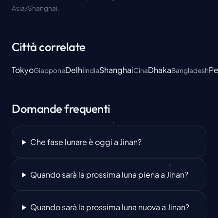
Asia/Shanghai.
Città correlate
Tokyo
Delhi
Shanghai
Dhaka
Pe
Giappone
India
Cina
Bangladesh
Domande frequenti
Che fase lunare è oggi a Jinan?
Quando sarà la prossima luna piena a Jinan?
Quando sarà la prossima luna nuova a Jinan?