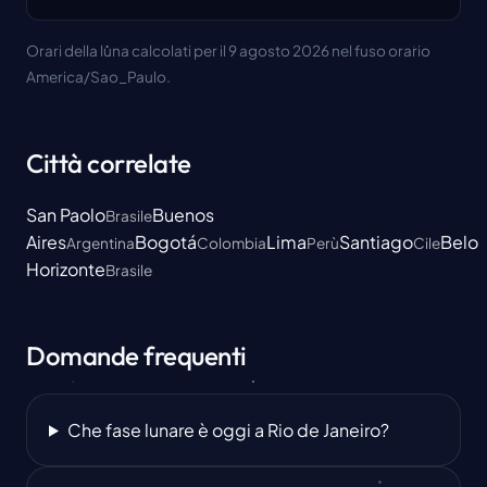
Orari della luna calcolati per il 9 agosto 2026 nel fuso orario
America/Sao_Paulo.
Città correlate
San Paolo
Buenos
Brasile
Aires
Bogotá
Lima
Santiago
Belo
Argentina
Colombia
Perù
Cile
Horizonte
Brasile
Domande frequenti
Che fase lunare è oggi a Rio de Janeiro?