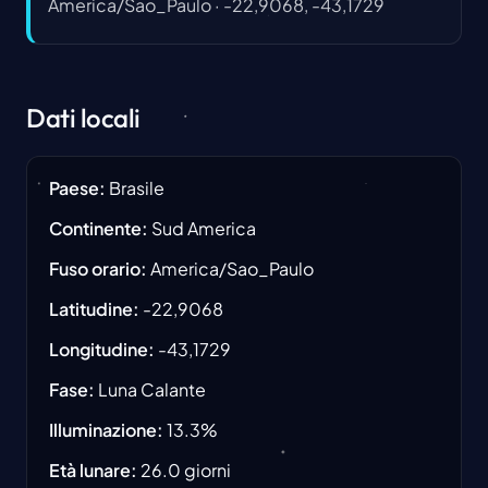
America/Sao_Paulo
·
-22,9068, -43,1729
Dati locali
Paese
:
Brasile
Continente
:
Sud America
Fuso orario
:
America/Sao_Paulo
Latitudine
:
-22,9068
Longitudine
:
-43,1729
Fase
:
Luna Calante
Illuminazione
:
13.3
%
Età lunare
:
26.0
giorni