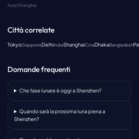
Asia/Shanghai.
Città correlate
Tokyo
Delhi
Shanghai
Dhaka
Pe
Giappone
India
Cina
Bangladesh
Domande frequenti
Che fase lunare è oggi a Shenzhen?
Quando sarà la prossima luna piena a
Shenzhen?