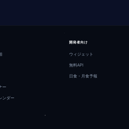
開発者向け
相
ウィジェット
無料API
日食・月食予報
ナー
レンダー