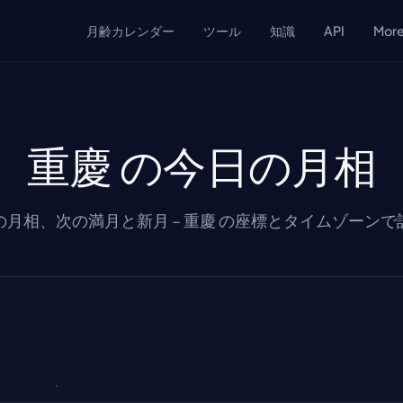
月齢カレンダー
ツール
知識
API
Mor
重慶 の今日の月相
の月相、次の満月と新月 – 重慶 の座標とタイムゾーンで