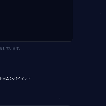
で計算しています。
ムンバイ
中国
インド