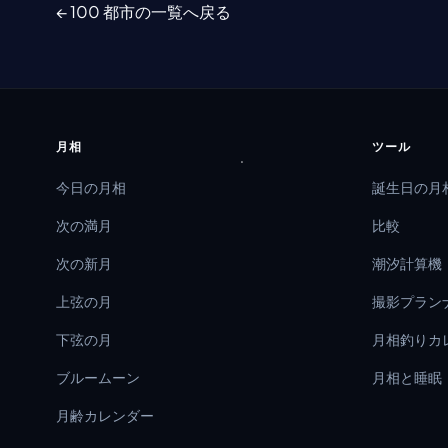
← 100 都市の一覧へ戻る
月相
ツール
今日の月相
誕生日の月
次の満月
比較
次の新月
潮汐計算機
上弦の月
撮影プラン
下弦の月
月相釣りカ
ブルームーン
月相と睡眠
月齢カレンダー