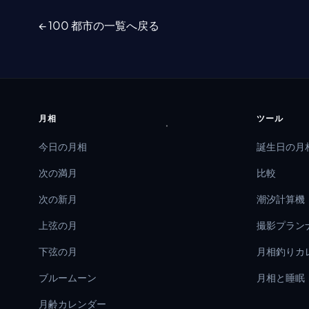
← 100 都市の一覧へ戻る
月相
ツール
今日の月相
誕生日の月
次の満月
比較
次の新月
潮汐計算機
上弦の月
撮影プラン
下弦の月
月相釣りカ
ブルームーン
月相と睡眠
月齢カレンダー