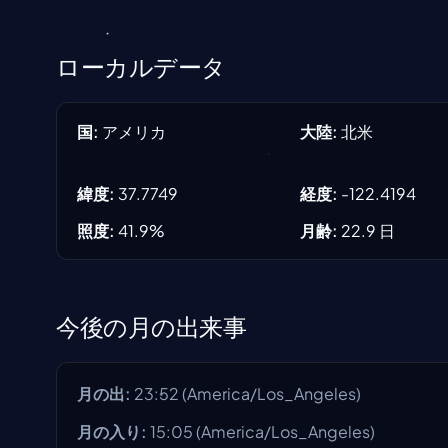
ローカルデータ
国
:
アメリカ
大陸
:
北米
緯度
:
37.7749
経度
:
-122.4194
照度
:
41.9
%
月齢
:
22.9
日
今後の月の出来事
月の出
:
23:52
(
America/Los_Angeles
)
月の入り
:
15:05
(
America/Los_Angeles
)