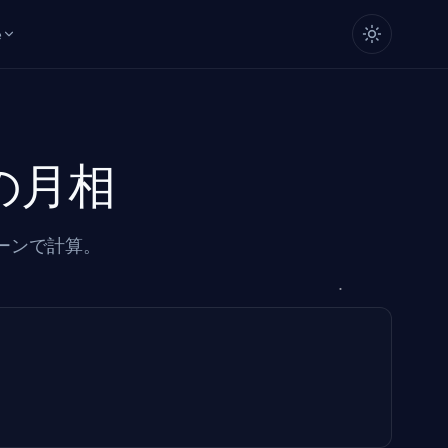
e
の月相
ゾーンで計算。