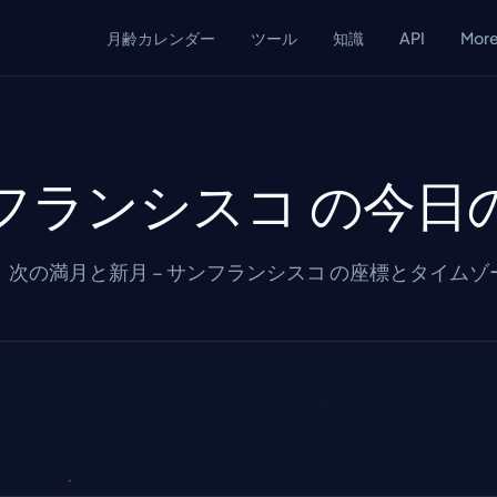
月齢カレンダー
ツール
知識
API
Mor
フランシスコ の今日
次の満月と新月 – サンフランシスコ の座標とタイム