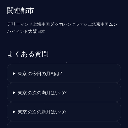
関連都市
デリー
上海
ダッカ
北京
ムン
インド
中国
バングラデシュ
中国
バイ
大阪
インド
日本
よくある質問
東京 の今日の月相は?
東京 の次の満月はいつ?
東京 の次の新月はいつ?