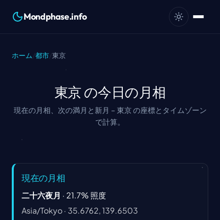
Mondphase.info
ホーム
/
都市
/
東京
東京 の今日の月相
現在の月相、次の満月と新月 – 東京 の座標とタイムゾーン
で計算。
現在の月相
二十六夜月
·
21.7
%
照度
Asia/Tokyo
·
35.6762, 139.6503