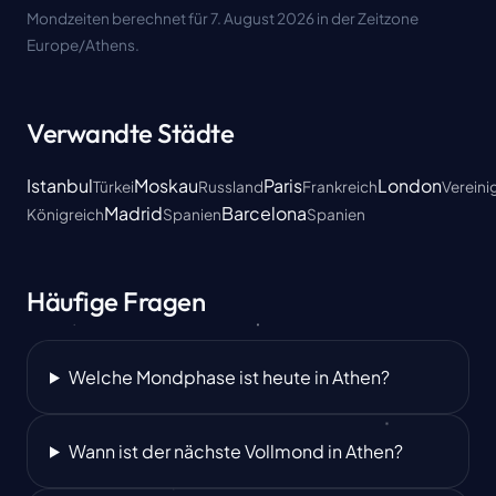
Mondzeiten berechnet für 7. August 2026 in der Zeitzone
Europe/Athens.
Verwandte Städte
Istanbul
Moskau
Paris
London
Türkei
Russland
Frankreich
Vereini
Madrid
Barcelona
Königreich
Spanien
Spanien
Häufige Fragen
Welche Mondphase ist heute in Athen?
Wann ist der nächste Vollmond in Athen?