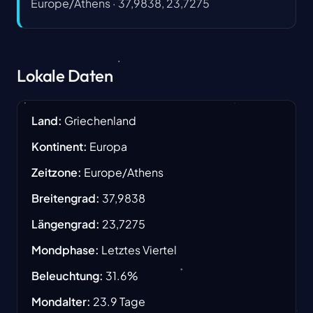
Europe/Athens
·
37,9838, 23,7275
Lokale Daten
Land
:
Griechenland
Kontinent
:
Europa
Zeitzone
:
Europe/Athens
Breitengrad
:
37,9838
Längengrad
:
23,7275
Mondphase
:
Letztes Viertel
Beleuchtung
:
31.6
%
Mondalter
:
23.9
Tage