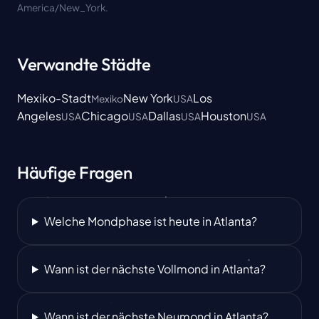
America/New_York.
Verwandte Städte
Mexiko-Stadt
New York
Los
Mexiko
USA
Angeles
Chicago
Dallas
Houston
USA
USA
USA
USA
Häufige Fragen
Welche Mondphase ist heute in Atlanta?
Wann ist der nächste Vollmond in Atlanta?
Wann ist der nächste Neumond in Atlanta?