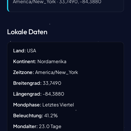
America/New_York
·
33,7490, -84,3880
Lokale Daten
Land
:
USA
Kontinent
:
Nordamerika
Zeitzone
:
America/New_York
Breitengrad
:
33,7490
Längengrad
:
-84,3880
Mondphase
:
Letztes Viertel
Beleuchtung
:
41.2
%
Mondalter
:
23.0
Tage