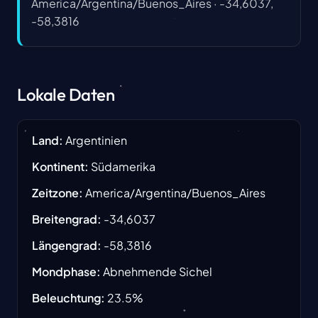
America/Argentina/Buenos_Aires
·
-34,6037,
-58,3816
Lokale Daten
Land
:
Argentinien
Kontinent
:
Südamerika
Zeitzone
:
America/Argentina/Buenos_Aires
Breitengrad
:
-34,6037
Längengrad
:
-58,3816
Mondphase
:
Abnehmende Sichel
Beleuchtung
:
23.5
%