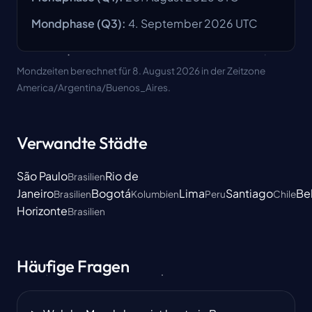
Mondphase
(Q3):
4. September 2026
UTC
Mondzeiten berechnet für 8. August 2026 in der Zeitzone
America/Argentina/Buenos_Aires.
Verwandte Städte
São Paulo
Rio de
Brasilien
Janeiro
Bogotá
Lima
Santiago
Be
Brasilien
Kolumbien
Peru
Chile
Horizonte
Brasilien
Häufige Fragen