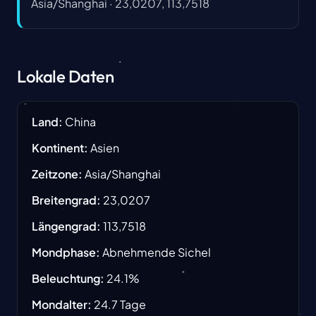
Asia/Shanghai
·
23,0207, 113,7518
Lokale Daten
Land
:
China
Kontinent
:
Asien
Zeitzone
:
Asia/Shanghai
Breitengrad
:
23,0207
Längengrad
:
113,7518
Mondphase
:
Abnehmende Sichel
Beleuchtung
:
24.1
%
Mondalter
:
24.7
Tage