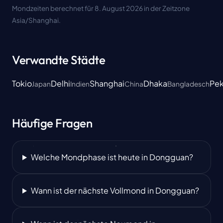
Mondzeiten berechnet für 8. August 2026 in der Zeitzone
Asia/Shanghai.
Verwandte Städte
Tokio
Delhi
Shanghai
Dhaka
Pek
Japan
Indien
China
Bangladesch
Häufige Fragen
Welche Mondphase ist heute in Dongguan?
Wann ist der nächste Vollmond in Dongguan?