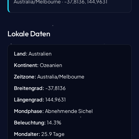
Australia/Melbourne
·
-37,8136, 144,9631
Lokale Daten
Land
:
Australien
Kontinent
:
Ozeanien
Zeitzone
:
Australia/Melbourne
Breitengrad
:
-37,8136
Längengrad
:
144,9631
Mondphase
:
Abnehmende Sichel
Beleuchtung
:
14.3
%
Mondalter
:
25.9
Tage