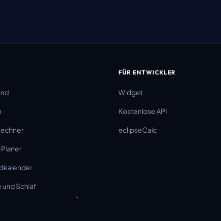
FÜR ENTWICKLER
ond
Widget
n
Kostenlose API
Rechner
eclipseCalc
-Planer
dkalender
und Schlaf