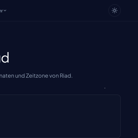
hr
ad
aten und Zeitzone von Riad.