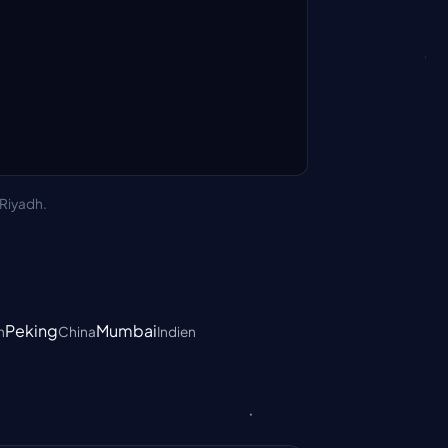
/Riyadh.
Peking
Mumbai
h
China
Indien