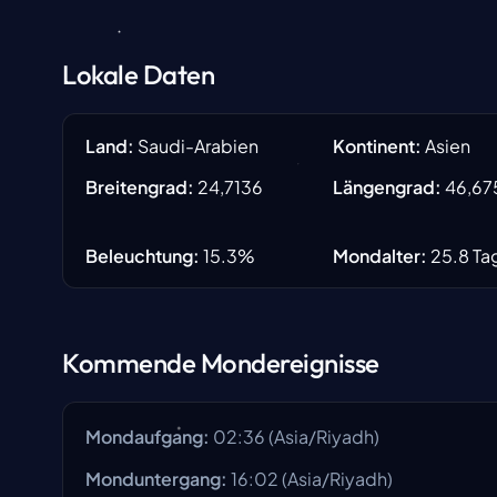
Lokale Daten
Land
:
Saudi-Arabien
Kontinent
:
Asien
Breitengrad
:
24,7136
Längengrad
:
46,67
Beleuchtung
:
15.3
%
Mondalter
:
25.8
Ta
Kommende Mondereignisse
Mondaufgang
:
02:36
(
Asia/Riyadh
)
Monduntergang
:
16:02
(
Asia/Riyadh
)