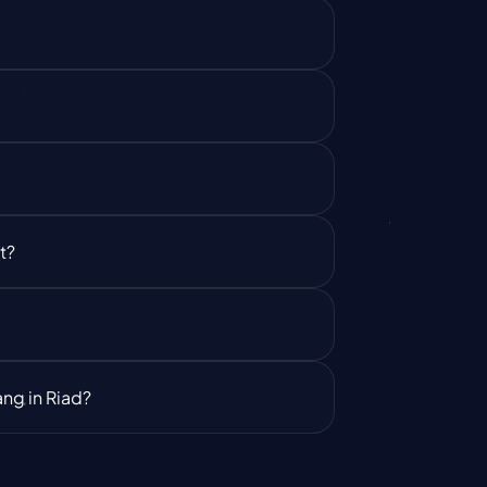
t?
ng in Riad?