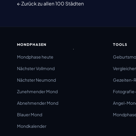
← Zurück zu allen 100 Städten
MONDPHASEN
TOOLS
Mondphase heute
Geburtsm
Nächster Vollmond
Vergleiche
Nächster Neumond
Gezeiten-
Zunehmender Mond
Fotografie
Abnehmender Mond
Angel-Mon
Blauer Mond
Mondphase 
Mondkalender