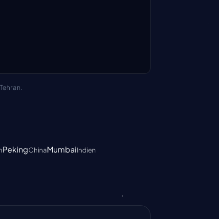
/Tehran.
Peking
Mumbai
h
China
Indien