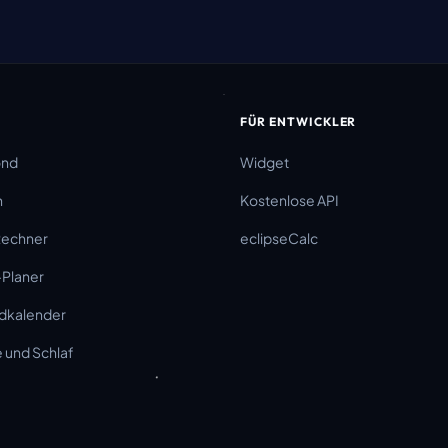
FÜR ENTWICKLER
ond
Widget
n
Kostenlose API
Rechner
eclipseCalc
-Planer
dkalender
und Schlaf