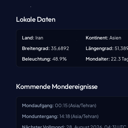
Lokale Daten
Land
:
Iran
Kontinent
:
Asien
Breitengrad
:
35,6892
Längengrad
:
51,38
Beleuchtung
:
48.9
%
Mondalter
:
22.3
Ta
Kommende Mondereignisse
Mondaufgang
:
00:15
(
Asia/Tehran
)
Monduntergang
:
14:18
(
Asia/Tehran
)
Nächster Vollmond
:
28. August 2026, 04:31 UTC