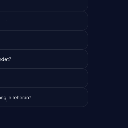
ndet?
ng in Teheran?