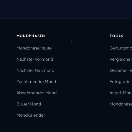
MONDPHASEN
TOOLS
Mondphase heute
Geburtsm
Nächster Vollmond
Vergleiche
Nächster Neumond
Gezeiten-
Zunehmender Mond
Fotografie
Abnehmender Mond
Angel-Mon
Blauer Mond
Mondphase 
Mondkalender