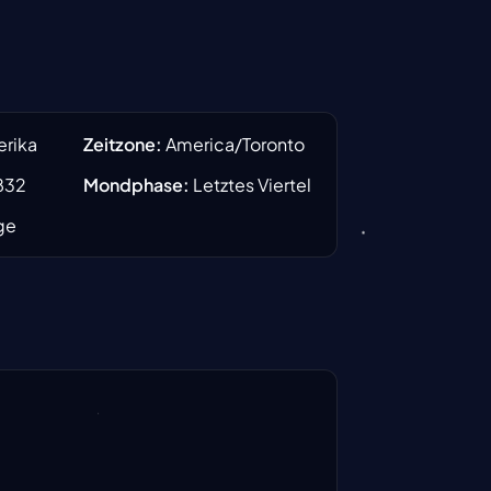
rika
Zeitzone
:
America/Toronto
832
Mondphase
:
Letztes Viertel
ge