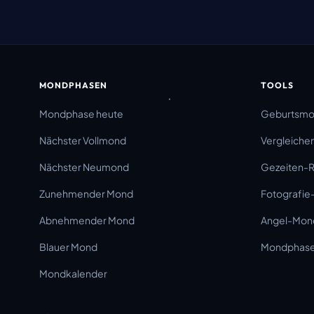
MONDPHASEN
TOOLS
Mondphase heute
Geburtsm
Nächster Vollmond
Vergleiche
Nächster Neumond
Gezeiten-
Zunehmender Mond
Fotografie
Abnehmender Mond
Angel-Mon
Blauer Mond
Mondphase 
Mondkalender