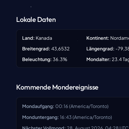
Lokale Daten
Land
:
Kanada
Kontinent
:
Nordame
Breitengrad
:
43,6532
Längengrad
:
-79,3
Beleuchtung
:
36.3
%
Mondalter
:
23.4
Ta
Kommende Mondereignisse
Mondaufgang
:
00:16
(
America/Toronto
)
Monduntergang
:
16:43
(
America/Toronto
)
Nächster Vollmond
:
28. August 2026, 04:28 UTC