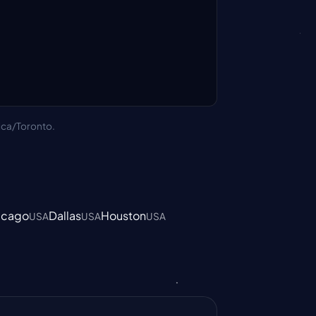
ica/Toronto.
icago
Dallas
Houston
USA
USA
USA