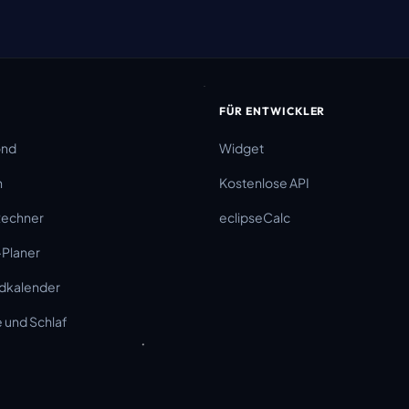
FÜR ENTWICKLER
ond
Widget
n
Kostenlose API
Rechner
eclipseCalc
-Planer
dkalender
und Schlaf