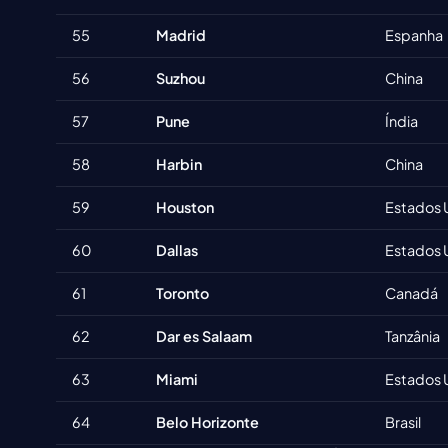
55
Madrid
Espanha
56
Suzhou
China
57
Pune
Índia
58
Harbin
China
59
Houston
Estados 
60
Dallas
Estados 
61
Toronto
Canadá
62
Dar es Salaam
Tanzânia
63
Miami
Estados 
64
Belo Horizonte
Brasil