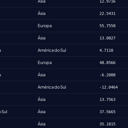
Ásia
12.9716
Ásia
22.5431
Europa
55.7558
Ásia
13.0827
a
América do Sul
4.7110
Europa
48.8566
a
Ásia
-6.2088
América do Sul
-12.0464
Ásia
13.7563
 Sul
Ásia
37.5665
Ásia
35.1815