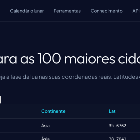
Calendário lunar
Ferramentas
Conhecimento
API
ara as 100 maiores c
a a fase da lua nas suas coordenadas reais. Latitudes 
Continente
Lat
Ásia
35.6762
Ásia
28.7041