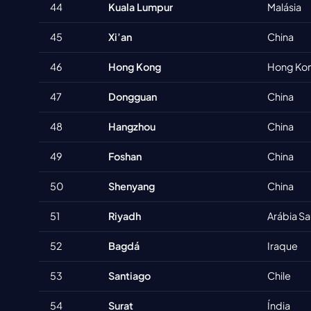
44
Kuala Lumpur
Malásia
45
Xi’an
China
46
Hong Kong
Hong Ko
47
Dongguan
China
48
Hangzhou
China
49
Foshan
China
50
Shenyang
China
51
Riyadh
Arábia Sa
52
Bagdá
Iraque
53
Santiago
Chile
54
Surat
Índia