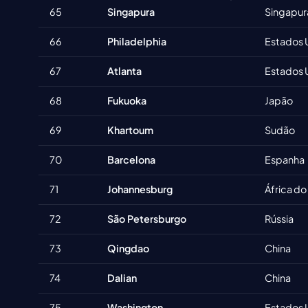
65
Singapura
Singapur
66
Philadelphia
Estados 
67
Atlanta
Estados 
68
Fukuoka
Japão
69
Khartoum
Sudão
70
Barcelona
Espanha
71
Johannesburg
África do
72
São Petersburgo
Rússia
73
Qingdao
China
74
Dalian
China
75
Washington
Estados 