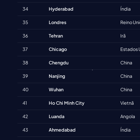
34
Hyderabad
Índia
35
Londres
Reino Un
36
Tehran
Irã
37
Chicago
Estados 
38
Chengdu
China
39
Nanjing
China
40
Wuhan
China
41
Ho Chi Minh City
Vietnã
42
Luanda
Angola
43
Ahmedabad
Índia