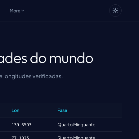
More
idades do mundo
e longitudes verificadas.
Lon
Fase
Quarto Minguante
139.6503
Quarto Minguante
77.1025