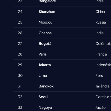
23
Bangalore
Índia
24
Shenzhen
China
25
Moscou
Rússia
26
Chennai
Índia
27
Bogotá
Colômbi
28
Paris
França
29
Jakarta
Indonési
30
Lima
Peru
31
Bangkok
Tailândia
32
Seoul
Coreia do
33
Nagoya
Japão