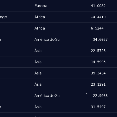
Europa
41.0082
ongo
África
-4.4419
África
6.5244
a
América do Sul
-34.6037
Ásia
22.5726
Ásia
14.5995
Ásia
39.3434
Ásia
23.1291
América do Sul
-22.9068
o
Ásia
31.5497