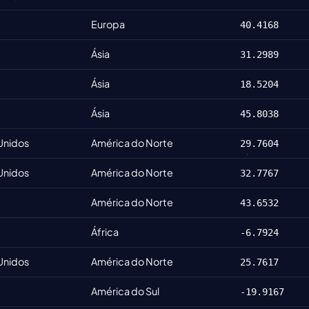
Europa
40.4168
Ásia
31.2989
Ásia
18.5204
Ásia
45.8038
Unidos
América do Norte
29.7604
Unidos
América do Norte
32.7767
América do Norte
43.6532
África
-6.7924
Unidos
América do Norte
25.7617
América do Sul
-19.9167