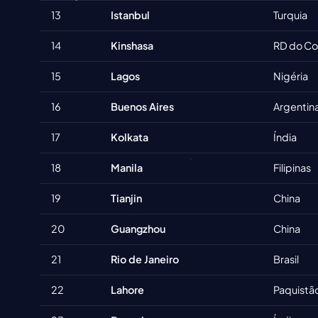
13
Istanbul
Turquia
14
Kinshasa
RD do C
15
Lagos
Nigéria
16
Buenos Aires
Argentin
17
Kolkata
Índia
18
Manila
Filipinas
19
Tianjin
China
20
Guangzhou
China
21
Rio de Janeiro
Brasil
22
Lahore
Paquistã