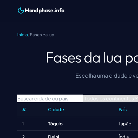
Mondphase.info
Início
/
Fases da lua
Fases da lua p
Escolha uma cidade e vej
#
Cidade
País
1
Tóquio
Japão
2
Delhi
Índia