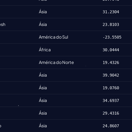
Ásia
31.2304
esh
Ásia
23.8103
América do Sul
-23.5505
África
30.0444
América do Norte
19.4326
Ásia
39.9042
Ásia
19.0760
Ásia
34.6937
Ásia
29.4316
o
Ásia
24.8607