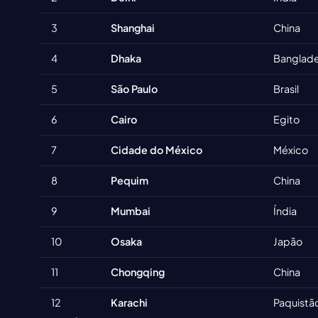
3
Shanghai
China
4
Dhaka
Banglad
5
São Paulo
Brasil
6
Cairo
Egito
7
Cidade do México
México
8
Pequim
China
9
Mumbai
Índia
10
Osaka
Japão
11
Chongqing
China
12
Karachi
Paquistã