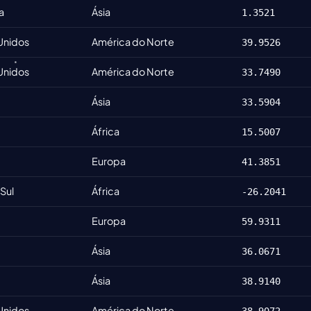
a
Ásia
1.3521
Unidos
América do Norte
39.9526
Unidos
América do Norte
33.7490
Ásia
33.5904
África
15.5007
Europa
41.3851
 Sul
África
-26.2041
Europa
59.9311
Ásia
36.0671
Ásia
38.9140
Unidos
América do Norte