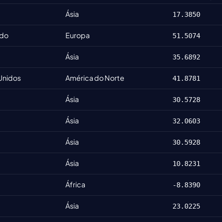
Ásia
17.3850
ido
Europa
51.5074
Ásia
35.6892
Unidos
América do Norte
41.8781
Ásia
30.5728
Ásia
32.0603
Ásia
30.5928
Ásia
10.8231
África
-8.8390
Ásia
23.0225