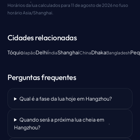
Horários da lua calculados para 11 de agosto de 2026 no fuso
horário Asia/Shanghai.
Cidades relacionadas
Tóquio
Delhi
Shanghai
Dhaka
Peq
Japão
Índia
China
Bangladesh
Perguntas frequentes
Qual é a fase da lua hoje em Hangzhou?
Quando será a próxima lua cheia em
Hangzhou?