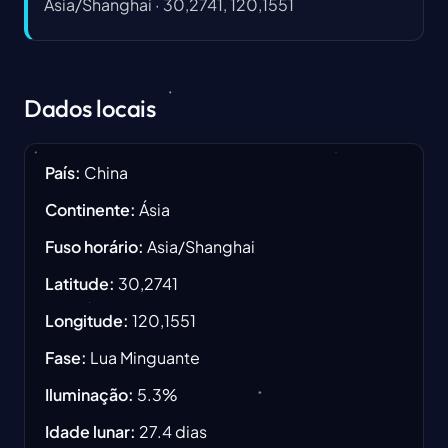
Asia/Shanghai
·
30,2741, 120,1551
Dados locais
País
:
China
Continente
:
Ásia
Fuso horário
:
Asia/Shanghai
Latitude
:
30,2741
Longitude
:
120,1551
Fase
:
Lua Minguante
Iluminação
:
5.3
%
Idade lunar
:
27.4
dias