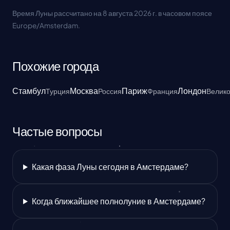
Время Луны рассчитано на 8 августа 2026 г. в часовом поясе
Europe/Amsterdam.
Похожие города
Стамбул
Москва
Париж
Лондон
Турция
Россия
Франция
Велик
Частые вопросы
Какая фаза Луны сегодня в Амстердаме?
Когда ближайшее полнолуние в Амстердаме?