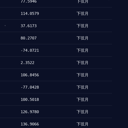
下弦月
77.5946
下弦月
114.0579
下弦月
37.6173
下弦月
80.2707
下弦月
-74.0721
下弦月
2.3522
下弦月
106.8456
下弦月
-77.0428
下弦月
100.5018
下弦月
126.9780
下弦月
136.9066