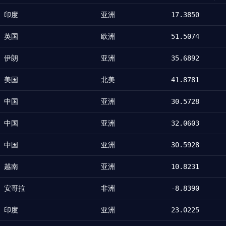
印度
亚洲
17.3850
英国
欧洲
51.5074
伊朗
亚洲
35.6892
美国
北美
41.8781
中国
亚洲
30.5728
中国
亚洲
32.0603
中国
亚洲
30.5928
越南
亚洲
10.8231
安哥拉
非洲
-8.8390
印度
亚洲
23.0225