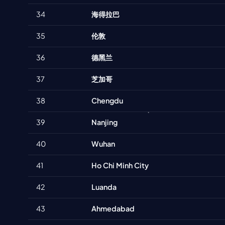
34
海得拉巴
35
伦敦
36
德黑兰
37
芝加哥
38
Chengdu
39
Nanjing
40
Wuhan
41
Ho Chi Minh City
42
Luanda
43
Ahmedabad