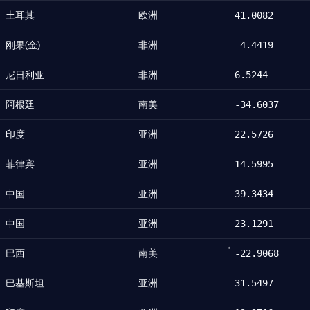
土耳其
欧洲
41.0082
刚果(金)
非洲
-4.4419
尼日利亚
非洲
6.5244
阿根廷
南美
-34.6037
印度
亚洲
22.5726
菲律宾
亚洲
14.5995
中国
亚洲
39.3434
中国
亚洲
23.1291
巴西
南美
-22.9068
巴基斯坦
亚洲
31.5497