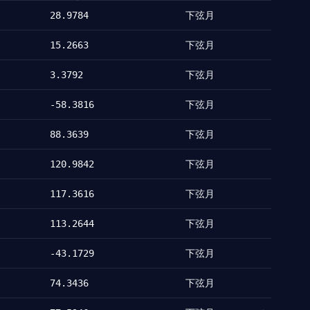
下弦月
28.9784
下弦月
15.2663
下弦月
3.3792
下弦月
-58.3816
下弦月
88.3639
下弦月
120.9842
下弦月
117.3616
下弦月
113.2644
下弦月
-43.1729
下弦月
74.3436