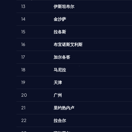
13
伊斯坦布尔
14
金沙萨
15
拉各斯
16
布宜诺斯艾利斯
17
加尔各答
18
马尼拉
19
天津
20
广州
21
里约热内卢
22
拉合尔