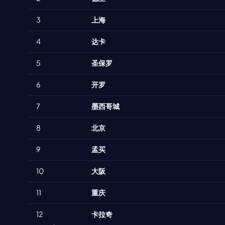
3
上海
4
达卡
5
圣保罗
6
开罗
7
墨西哥城
8
北京
9
孟买
10
大阪
11
重庆
12
卡拉奇