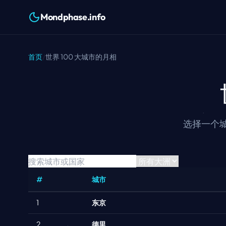
Mondphase.info
首页
/
世界 100 大城市的月相
选择一个城
#
城市
1
东京
2
德里