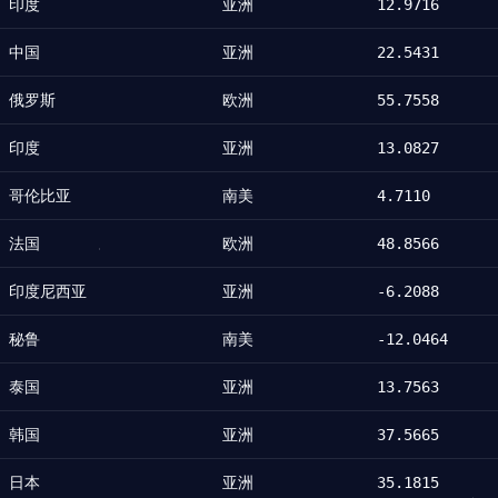
印度
亚洲
12.9716
中国
亚洲
22.5431
俄罗斯
欧洲
55.7558
印度
亚洲
13.0827
哥伦比亚
南美
4.7110
法国
欧洲
48.8566
印度尼西亚
亚洲
-6.2088
秘鲁
南美
-12.0464
泰国
亚洲
13.7563
韩国
亚洲
37.5665
日本
亚洲
35.1815