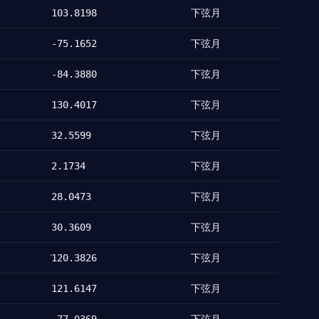
下弦月
103.8198
下弦月
-75.1652
下弦月
-84.3880
下弦月
130.4017
下弦月
32.5599
下弦月
2.1734
下弦月
28.0473
下弦月
30.3609
下弦月
120.3826
下弦月
121.6147
下弦月