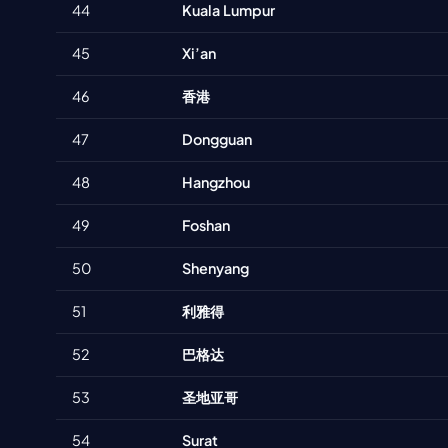
44
Kuala Lumpur
45
Xi’an
46
香港
47
Dongguan
48
Hangzhou
49
Foshan
50
Shenyang
51
利雅得
52
巴格达
53
圣地亚哥
54
Surat